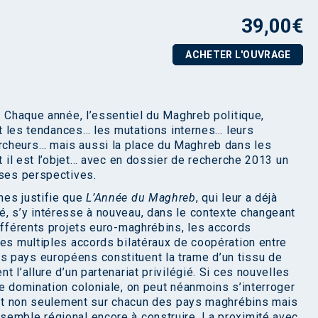
39,00
€
ACHETER L'OUVRAGE
… Chaque année, l’essentiel du Maghreb politique,
 et les tendances… les mutations internes… leurs
rcheurs… mais aussi la place du Maghreb dans les
nt il est l’objet… avec en dossier de recherche 2013 un
 ses perspectives.
es justifie que
L’Année du Maghreb
, qui leur a déjà
, s’y intéresse à nouveau, dans le contexte changeant
différents projets euro-maghrébins, les accords
les multiples accords bilatéraux de coopération entre
 pays européens constituent la trame d’un tissu de
 l’allure d’un partenariat privilégié. Si ces nouvelles
de domination coloniale, on peut néanmoins s’interroger
riat non seulement sur chacun des pays maghrébins mais
semble régional encore à construire. La proximité avec