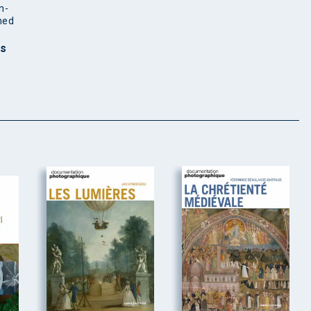
n-
med
es