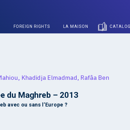
S
FOREIGN RIGHTS
LA MAISON
CATALO
Mahiou
,
Khadidja Elmadmad
,
Rafâa Ben
ée du Maghreb – 2013
eb avec ou sans l’Europe ?