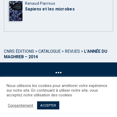
Renaud Piarroux
Sapiens et les microbes
CNRS ÉDITIONS
>
CATALOGUE
>
REVUES
>
L’ANNÉE DU
MAGHREB – 2014
Nous utilisons les cookies pour améliorer votre expérience
sur notre site. En continuant à utiliser notre site, vous
acceptez notre utilisation des cookies.
©CNRS EDITIONS 2025
Mentions légales
Politique des Cookies
Consentement
Consentement
Droits étrangers / Foreign rights
Qui sommes nous ?
ACCEPTER
Contact