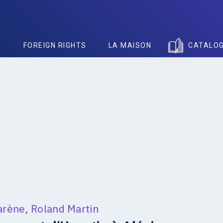
S
FOREIGN RIGHTS
LA MAISON
CATALO
arène
,
Roland Martin