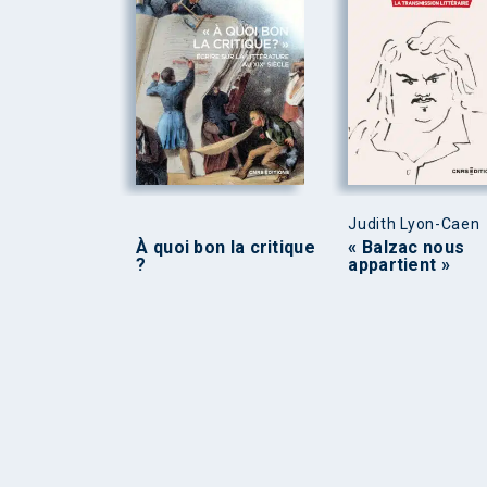
Judith Lyon-Caen
À quoi bon la critique
« Balzac nous
?
appartient »