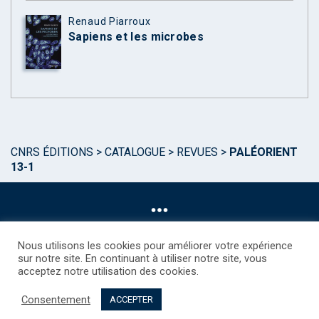
Renaud Piarroux
Sapiens et les microbes
CNRS ÉDITIONS
>
CATALOGUE
>
REVUES
>
PALÉORIENT
13-1
Nous utilisons les cookies pour améliorer votre expérience
sur notre site. En continuant à utiliser notre site, vous
acceptez notre utilisation des cookies.
©CNRS EDITIONS 2025
Mentions légales
Politique des Cookies
Consentement
Consentement
Droits étrangers / Foreign rights
Qui sommes nous ?
ACCEPTER
Contact