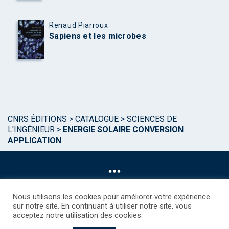
Renaud Piarroux
Sapiens et les microbes
CNRS ÉDITIONS
>
CATALOGUE
>
SCIENCES DE
L'INGÉNIEUR
>
ENERGIE SOLAIRE CONVERSION
APPLICATION
Nous utilisons les cookies pour améliorer votre expérience
sur notre site. En continuant à utiliser notre site, vous
acceptez notre utilisation des cookies.
©CNRS EDITIONS 2025
Mentions légales
Politique des Cookies
Consentement