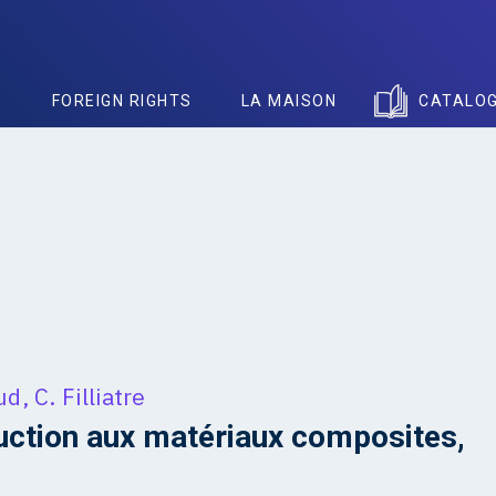
S
FOREIGN RIGHTS
LA MAISON
CATALO
ud
,
C. Filliatre
uction aux matériaux composites,