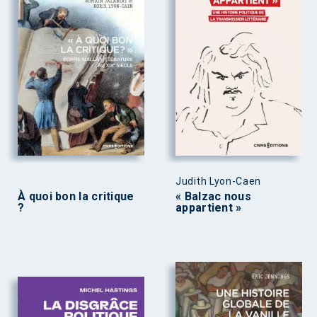
Judith Lyon-Caen
À quoi bon la critique
« Balzac nous
?
appartient »