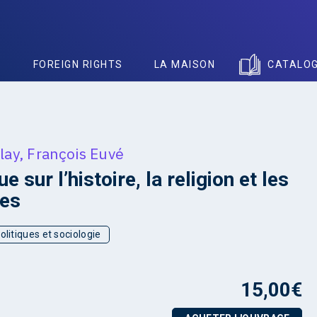
S
FOREIGN RIGHTS
LA MAISON
CATALO
lay
,
François Euvé
e sur l’histoire, la religion et les
ces
olitiques et sociologie
15,00
€