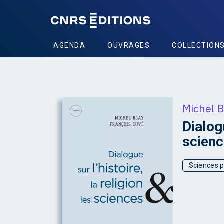
AGENDA
OUVRAGES
COLLECTION
Michel B
+
Dialogu
scien
Sciences p