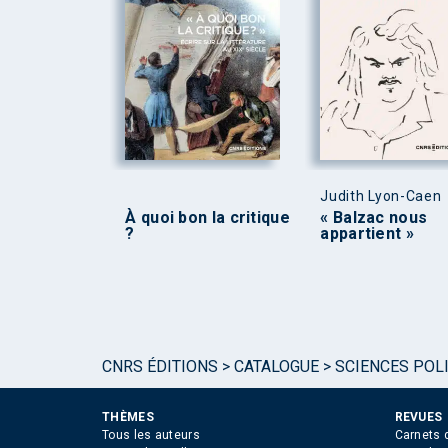
Judith Lyon-Caen
À quoi bon la critique
« Balzac nous
?
appartient »
CNRS ÉDITIONS
>
CATALOGUE
>
SCIENCES POLI
THÈMES
REVUES
Tous les auteurs
Carnets 