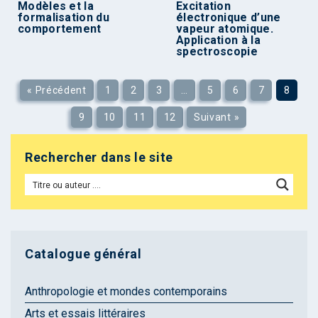
Modèles et la
Excitation
formalisation du
électronique d’une
comportement
vapeur atomique.
Application à la
spectroscopie
« Précédent
1
2
3
…
5
6
7
8
9
10
11
12
Suivant »
Rechercher dans le site
Catalogue général
Anthropologie et mondes contemporains
Arts et essais littéraires