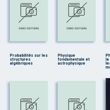
Probabilités sur les
Physique
Ph
structures
fondamentale et
la
algébriques
astrophysique
le
m