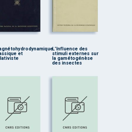
agnétohydrodynamique
L’Influence des
assique et
stimuli externes sur
lativiste
la gamétogénèse
des insectes