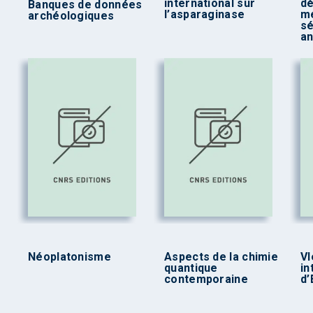
international sur
dé
Banques de données
l’asparaginase
mé
archéologiques
s
an
Néoplatonisme
Aspects de la chimie
VI
quantique
in
contemporaine
d’