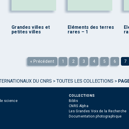
Grandes villes et
Eléments des terres
El
petites villes
rares – 1
ra
« Précédent
1
2
3
4
5
6
7
TERNATIONAUX DU CNRS
>
TOUTES LES COLLECTIONS
>
PAGE
COLLECTIONS
de science
Biblis
CNRS Alpha
Les Grandes Voix de la Recherche
Documentation photographique