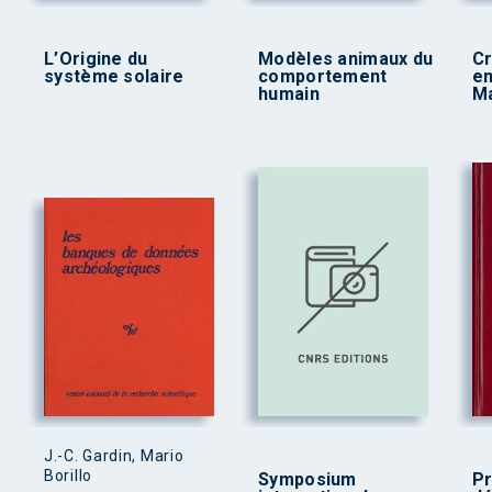
L’Origine du
Modèles animaux du
Cr
système solaire
comportement
en
humain
M
J.-C. Gardin, Mario
Borillo
Symposium
Pr