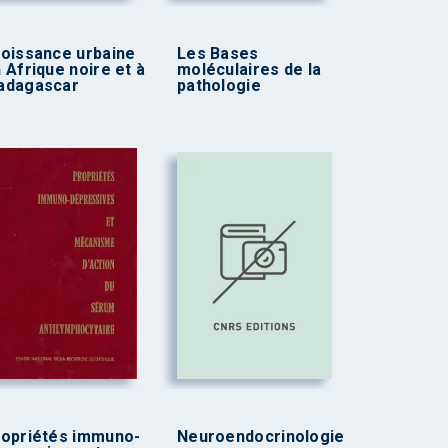
oissance urbaine
Les Bases
 Afrique noire et à
moléculaires de la
adagascar
pathologie
opriétés immuno-
Neuroendocrinologie