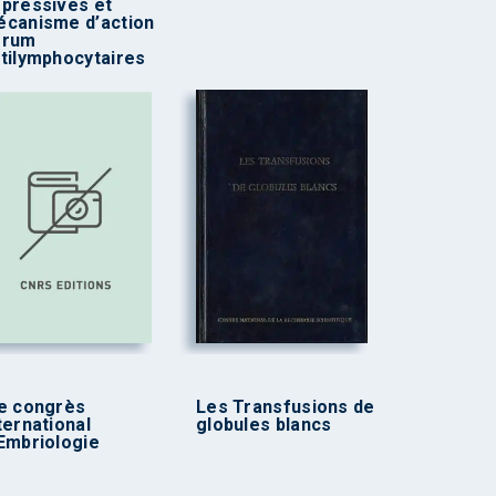
pressives et
canisme d’action
érum
tilymphocytaires
e congrès
Les Transfusions de
ternational
globules blancs
Embriologie