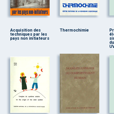
Acquisition des
Thermochimie
P
techniques par les
él
pays non initiateurs
si
du
U