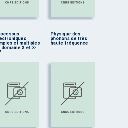
rocessus
Physique des
ectroniques
phonons de très
mples et multiples
haute fréquence
 domaine X et X-
V