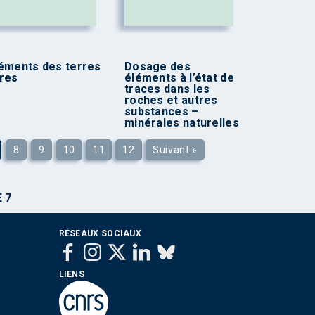
éments des terres
Dosage des
res
éléments à l’état de
traces dans les
roches et autres
substances –
minérales naturelles
8
9
10
11
12
Suivant »
 7
RÉSEAUX SOCIAUX
LIENS