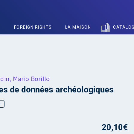
S
FOREIGN RIGHTS
LA MAISON
CATALO
rdin
,
Mario Borillo
es de données archéologiques
e
20,10
€