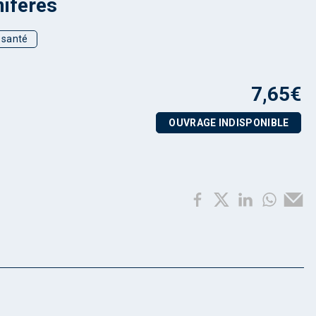
fères
t santé
7,65
€
OUVRAGE INDISPONIBLE