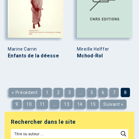
Marine Carrin
Mireille Helffer
Enfants de la déesse
Mchod-Rol
« Précédent
1
2
3
…
5
6
7
8
9
10
11
…
13
14
15
Suivant »
Rechercher dans le site