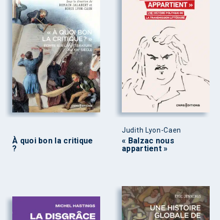
Judith Lyon-Caen
À quoi bon la critique
« Balzac nous
?
appartient »