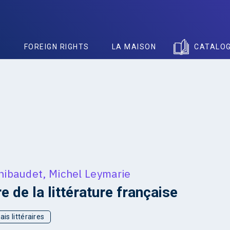
S
FOREIGN RIGHTS
LA MAISON
CATALO
hibaudet
,
Michel Leymarie
e de la littérature française
ais littéraires