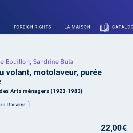
S
FOREIGN RIGHTS
LA MAISON
CATALO
e Bouillon
,
Sandrine Bula
u volant, motolaveur, purée
e
 des Arts ménagers (1923-1983)
ais littéraires
22,00
€