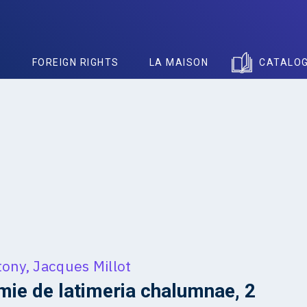
S
FOREIGN RIGHTS
LA MAISON
CATALO
tony
,
Jacques Millot
ie de latimeria chalumnae, 2