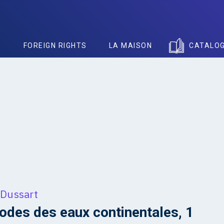
S
FOREIGN RIGHTS
LA MAISON
CATALO
 Dussart
des des eaux continentales, 1