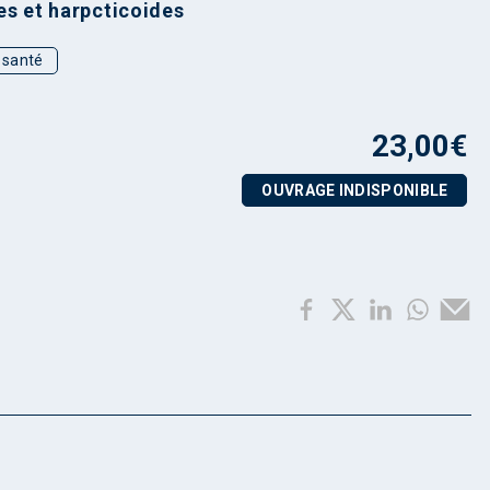
es et harpcticoides
t santé
23,00
€
OUVRAGE INDISPONIBLE