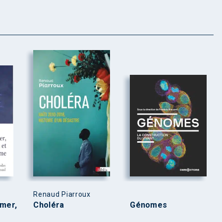
Renaud Piarroux
imer,
Choléra
Génomes