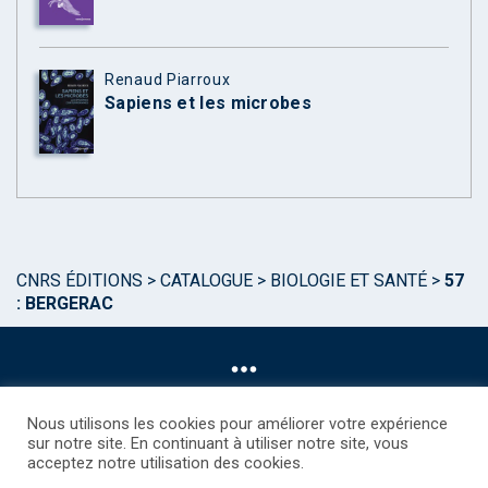
Renaud Piarroux
Sapiens et les microbes
CNRS ÉDITIONS
>
CATALOGUE
>
BIOLOGIE ET SANTÉ
>
57
: BERGERAC
Nous utilisons les cookies pour améliorer votre expérience
sur notre site. En continuant à utiliser notre site, vous
acceptez notre utilisation des cookies.
©CNRS EDITIONS 2025
Mentions légales
Politique des Cookies
Consentement