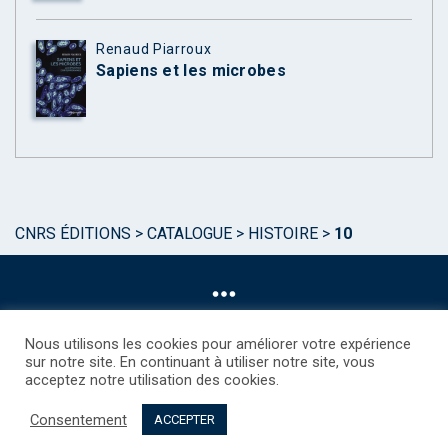
Renaud Piarroux
Sapiens et les microbes
CNRS ÉDITIONS
>
CATALOGUE
>
HISTOIRE
>
10
Nous utilisons les cookies pour améliorer votre expérience
sur notre site. En continuant à utiliser notre site, vous
acceptez notre utilisation des cookies.
©CNRS EDITIONS 2025
Mentions légales
Politique des Cookies
Consentement
Consentement
Droits étrangers / Foreign rights
Qui sommes nous ?
ACCEPTER
Contact