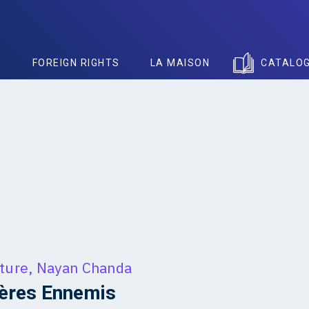
S
FOREIGN RIGHTS
LA MAISON
CATALO
ture
,
Nayan Chanda
rères Ennemis