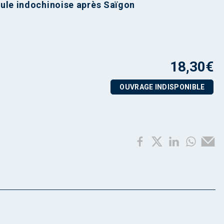
sule indochinoise après Saïgon
18,30
€
OUVRAGE INDISPONIBLE