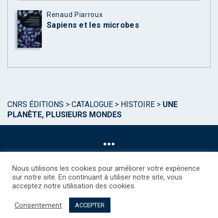
Renaud Piarroux
Sapiens et les microbes
CNRS ÉDITIONS
>
CATALOGUE
>
HISTOIRE
>
UNE
PLANÈTE, PLUSIEURS MONDES
Nous utilisons les cookies pour améliorer votre expérience
sur notre site. En continuant à utiliser notre site, vous
acceptez notre utilisation des cookies.
©CNRS EDITIONS 2025
Mentions légales
Politique des Cookies
Consentement
Consentement
Droits étrangers / Foreign rights
Qui sommes nous ?
ACCEPTER
Contact