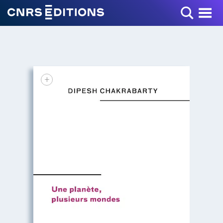
Toggle Menu
+