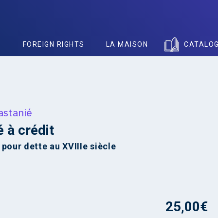
S
FOREIGN RIGHTS
LA MAISON
CATALO
astanié
é à crédit
 pour dette au XVIIIe siècle
25,00
€