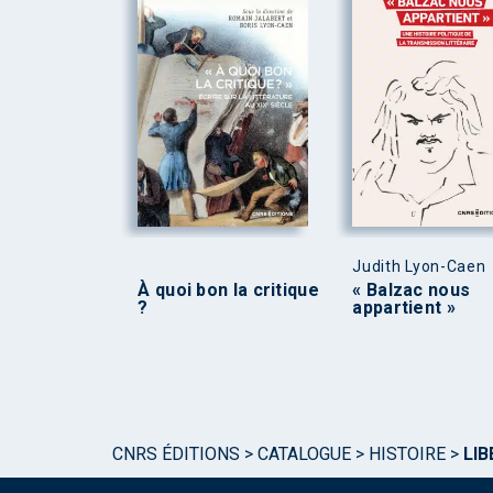
Judith Lyon-Caen
À quoi bon la critique
« Balzac nous
?
appartient »
CNRS ÉDITIONS
>
CATALOGUE
>
HISTOIRE
>
LIB