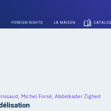
S
FOREIGN RIGHTS
LA MAISON
CATALO
Brissaud
,
Michel Forsé
,
Abdelkader Zighed
élisation