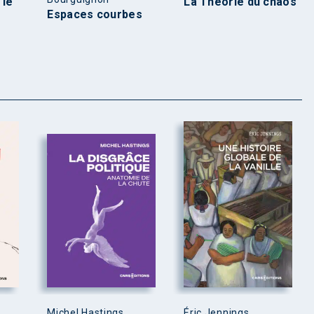
 le
La Théorie du chaos
Espaces courbes
Michel Hastings
Éric Jennings