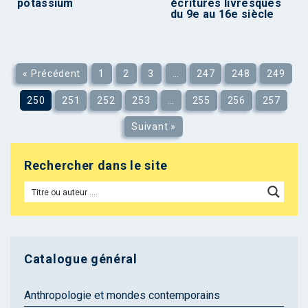
potassium
écritures livresques
du 9e au 16e siècle
« Précédent
1
2
3
…
247
248
249
250
251
252
253
…
255
256
257
Suivant »
Rechercher dans le site
Catalogue général
Anthropologie et mondes contemporains