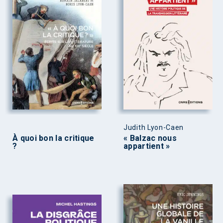
Judith Lyon-Caen
À quoi bon la critique
« Balzac nous
?
appartient »