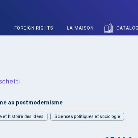
S
FOREIGN RIGHTS
LA MAISON
CATALO
schetti
sme au postmodernisme
e et histoire des idées
Sciences politiques et sociologie