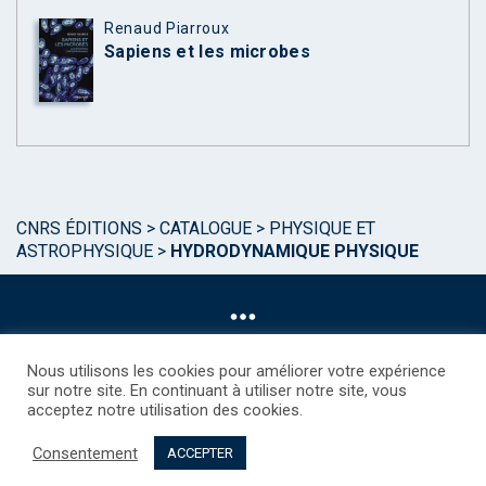
Renaud Piarroux
Sapiens et les microbes
CNRS ÉDITIONS
>
CATALOGUE
>
PHYSIQUE ET
ASTROPHYSIQUE
>
HYDRODYNAMIQUE PHYSIQUE
Nous utilisons les cookies pour améliorer votre expérience
sur notre site. En continuant à utiliser notre site, vous
acceptez notre utilisation des cookies.
©CNRS EDITIONS 2025
Mentions légales
Politique des Cookies
Consentement
Consentement
Droits étrangers / Foreign rights
Qui sommes nous ?
ACCEPTER
Contact