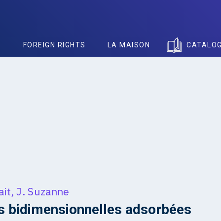
S
FOREIGN RIGHTS
LA MAISON
CATALO
ait
,
J. Suzanne
 bidimensionnelles adsorbées