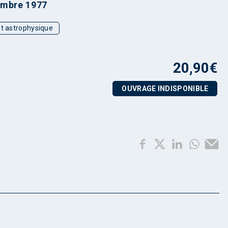
embre 1977
t astrophysique
20,90
€
OUVRAGE INDISPONIBLE