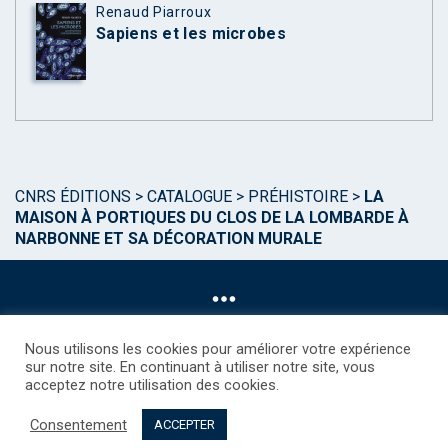
Renaud Piarroux
Sapiens et les microbes
CNRS ÉDITIONS
>
CATALOGUE
>
PRÉHISTOIRE
>
LA
MAISON À PORTIQUES DU CLOS DE LA LOMBARDE À
NARBONNE ET SA DÉCORATION MURALE
Nous utilisons les cookies pour améliorer votre expérience
sur notre site. En continuant à utiliser notre site, vous
acceptez notre utilisation des cookies.
©CNRS EDITIONS 2025
Mentions légales
Politique des Cookies
Consentement
Consentement
Droits étrangers / Foreign rights
Qui sommes nous ?
ACCEPTER
Contact