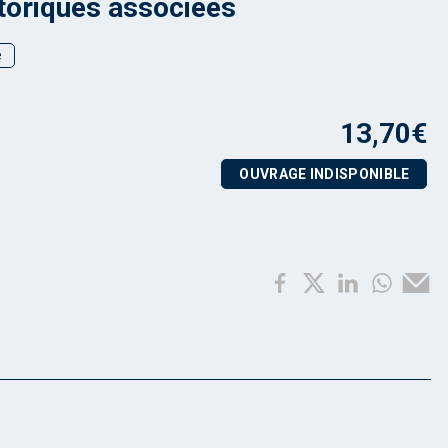
toriques associées
e
13,70
€
OUVRAGE INDISPONIBLE