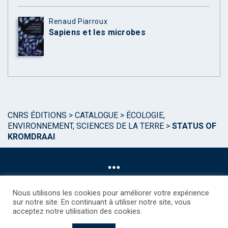
Renaud Piarroux
Sapiens et les microbes
CNRS ÉDITIONS
>
CATALOGUE
>
ÉCOLOGIE,
ENVIRONNEMENT, SCIENCES DE LA TERRE
>
STATUS OF
KROMDRAAI
Nous utilisons les cookies pour améliorer votre expérience
sur notre site. En continuant à utiliser notre site, vous
acceptez notre utilisation des cookies.
©CNRS EDITIONS 2025
Mentions légales
Politique des Cookies
Consentement