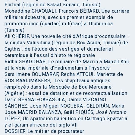
Fortnat (région de Kalaat Senane, Tunisie)
Moheddine CHAOUALI, François BÉRARD, Une carrière
militaire équestre, avec un premier exemple de
promotion uice (quartae) mil(itiae) à Thuburnica
(Tunisie)
Ali CHÉRIF, Une nouvelle cité d’Afrique proconsulaire :
la ciuitas Valusitana (région de Bou Arada, Tunisie) de
Gigthis : de l’étude des vestiges et du matériel
céramique à l’essai d’histoire régionale
Ridha GHADDHAB, Le milliaire de Macrin à Manzil Khir
et la voie impériale d’Hadrumetum à Thysdrus
Sara Imène BOUMARAF, Redha ATTOUI, Mariette de
VOS RAAIJMAKERS, Les chapiteaux antiques
remployés dans la Mosquée de Bou Merouane
(Algérie) : essai de datation et de recontextualisation
Darío BERNAL-CASASOLA, Jaime VIZCAÍNO
SÁNCHEZ, José Miguel NOGUERA- CELDRÁN, María
José MADRID BALANZA, Gaël PIQUÉS, José Antonio
LÓPEZ, Un spatheion haliéutico en Carthago Spartaria
y el garum africano del siglo VII
DOSSIER Le métier de procurateur