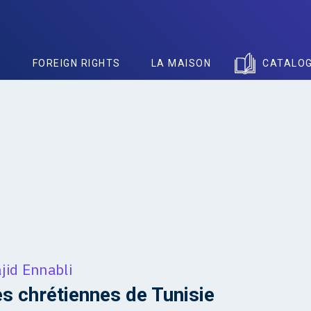
S
FOREIGN RIGHTS
LA MAISON
CATALO
id Ennabli
 chrétiennes de Tunisie