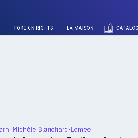
S
FOREIGN RIGHTS
LA MAISON
CATALO
ern
,
Michèle Blanchard-Lemee