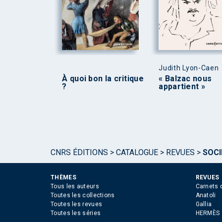
Judith Lyon-Caen
À quoi bon la critique
« Balzac nous
?
appartient »
CNRS ÉDITIONS
>
CATALOGUE
>
REVUES
>
SOCI
THÈMES
REVUES
Tous les auteurs
Carnets 
Toutes les collections
Anatoli
Toutes les revues
Gallia
Toutes les séries
HERMÈS