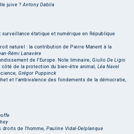
lle juive ?
Antony Dabila
t surveillance étatique et numérique en République
oit naturel : la contribution de Pierre Manent à la
ean-Rémi Lanavère
ofondissement de l’Europe. Note liminaire,
Giulio De Ligio
u côté de la protection du bien-être animal,
Léa Navel
science,
Grégor Puppinck
chet et l’ambivalence des fondements de la démocratie,
offe
they
s droits de l’homme,
Pauline Vidal-Delplanque