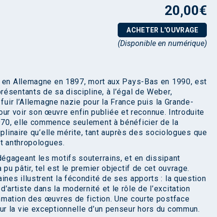
20,00
€
ACHETER L'OUVRAGE
(Disponible en numérique)
é en Allemagne en 1897, mort aux Pays-Bas en 1990, est
ésentants de sa discipline, à l’égal de Weber,
 fuir l’Allemagne nazie pour la France puis la Grande-
 pour voir son œuvre enfin publiée et reconnue. Introduite
70, elle commence seulement à bénéficier de la
iplinaire qu’elle mérite, tant auprès des sociologues que
et anthropologues.
égageant les motifs souterrains, et en dissipant
u pâtir, tel est le premier objectif de cet ouvrage.
es illustrent la fécondité de ses apports : la question
ut d’artiste dans la modernité et le rôle de l’excitation
mmation des œuvres de fiction. Une courte postface
r la vie exceptionnelle d’un penseur hors du commun.