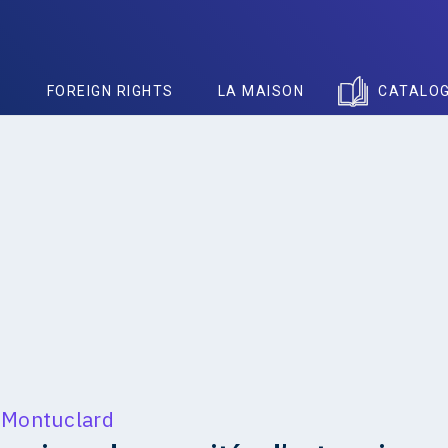
S
FOREIGN RIGHTS
LA MAISON
CATALO
 Montuclard