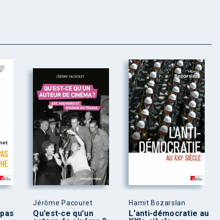
Jérôme Pacouret
Hamit Bozarslan
 pas
Qu’est-ce qu’un
L’anti-démocratie au