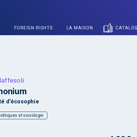
S
FOREIGN RIGHTS
LA MAISON
CATALO
affesoli
monium
ité d’écosophie
olitiques et sociologie