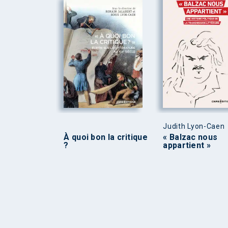
Judith Lyon-Caen
À quoi bon la critique
« Balzac nous
?
appartient »