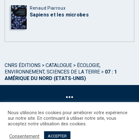
Renaud Piarroux
Sapiens et les microbes
CNRS ÉDITIONS
>
CATALOGUE
>
ÉCOLOGIE,
ENVIRONNEMENT, SCIENCES DE LA TERRE
>
07 : 1
AMÉRIQUE DU NORD (ETATS-UNIS)
Nous utilisons les cookies pour améliorer votre expérience
sur notre site. En continuant à utiliser notre site, vous
acceptez notre utilisation des cookies.
©CNRS EDITIONS 2025
Mentions légales
Politique des Cookies
Consentement
Consentement
Droits étrangers / Foreign rights
Qui sommes nous ?
ACCEPTER