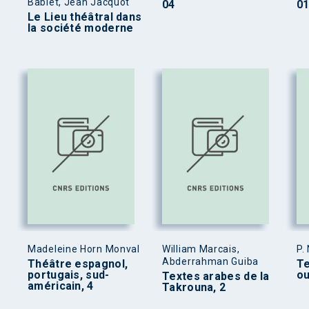
Bablet, Jean Jacquot
04
01
Le Lieu théâtral dans
la société moderne
Madeleine Horn Monval
William Marcais,
P.
Abderrahman Guiba
Théâtre espagnol,
Te
portugais, sud-
ou
Textes arabes de la
américain, 4
Takrouna, 2