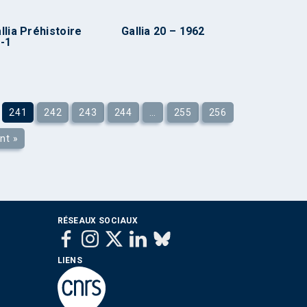
llia Préhistoire
Gallia 20 – 1962
-1
241
242
243
244
…
255
256
nt »
RÉSEAUX SOCIAUX
LIENS