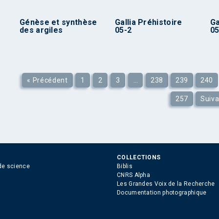
Génèse et synthèse
Gallia Préhistoire
Ga
des argiles
05-2
05
« Précédent
1
2
3
…
238
239
240
257
Suiva
COLLECTIONS
de science
Biblis
CNRS Alpha
Les Grandes Voix de la Recherche
Documentation photographique