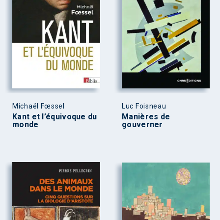
Michaël Fœssel
Luc Foisneau
Kant et l’équivoque du
Manières de
monde
gouverner