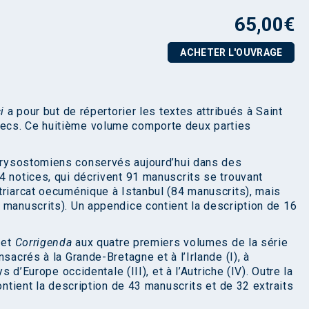
65,00
€
ACHETER L'OUVRAGE
ci
a pour but de répertorier les textes attribués à Saint
ecs. Ce huitième volume comporte deux parties
rysostomiens conservés aujourd’hui dans des
4 notices, qui décrivent 91 manuscrits se trouvant
triarcat oecuménique à Istanbul (84 manuscrits), mais
 manuscrits). Un appendice contient la description de 16
a
et
Corrigenda
aux quatre premiers volumes de la série
sacrés à la Grande-Bretagne et à l’Irlande (I), à
s d’Europe occidentale (III), et à l’Autriche (IV). Outre la
ontient la description de 43 manuscrits et de 32 extraits