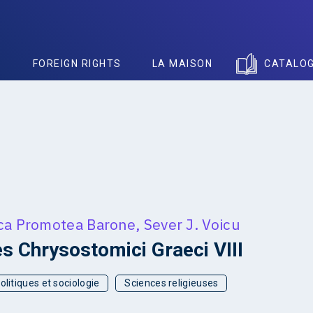
S
FOREIGN RIGHTS
LA MAISON
CATALO
ca Promotea Barone
,
Sever J. Voicu
s Chrysostomici Graeci VIII
olitiques et sociologie
Sciences religieuses