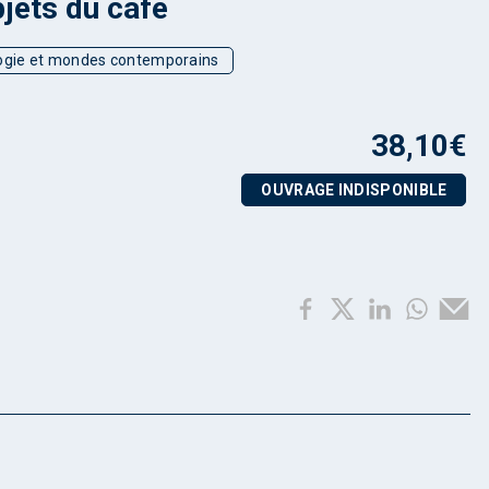
jets du café
ogie et mondes contemporains
38,10
€
OUVRAGE INDISPONIBLE