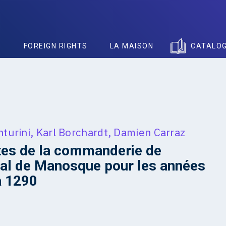
S
FOREIGN RIGHTS
LA MAISON
CATALO
nturini
,
Karl Borchardt
,
Damien Carraz
es de la commanderie de
tal de Manosque pour les années
à 1290