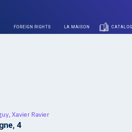
S
FOREIGN RIGHTS
LA MAISON
CATALO
guy
,
Xavier Ravier
gne, 4