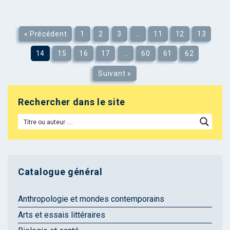
« Précédent
1
2
3
…
11
12
13
14
15
16
17
…
60
61
62
Suivant »
Rechercher dans le site
Catalogue général
Anthropologie et mondes contemporains
Arts et essais littéraires