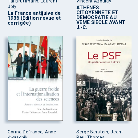
Tal Bruttmann, Laurent
Vincent Azoulay
Joly
ATHENES.
CITOYENNETE ET
La France antijuive de
DEMOCRATIE AU
1936 (Edition revue et
VEME SIECLE AVANT
corrigée)
J.-C.
Corine Defrance, Anne
Serge Berstein, Jean-
Kwaschik
Paul Thomas