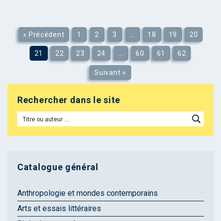
« Précédent
1
2
3
…
18
19
20
21
22
23
24
…
60
61
62
Suivant »
Rechercher dans le site
Catalogue général
Anthropologie et mondes contemporains
Arts et essais littéraires